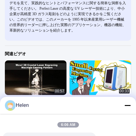
デモを見て、実践的なヒントとパフォーマンスに関する簡単な洞察を入
手してください。 Perfect Laser の高度な UV レーザー技術により、中小
企業が高精度 3D ガラス彫刻をどのように実現できるかをご覧くださ
い。このビデオでは、このメーカーを 1995 年以来産業用レーザー機械
の世界的リーダーに押し上げた実際のアプリケーション、機器の機能、
革新的なソリューションを紹介します。
関連ビデオ
00:57
00:33
おお！ 3D クリスタルレーザー彫刻機
UVレーザー技術で作成された、息を
Helen
によるパターン彫刻 - 信じられないほ
呑むような3Dクリスタル彫刻 ☘
ど正確なライン!
3D Crystal Laser Engraver
3D Crystal Laser Engraver
January 15, 2026
August 04, 2025
6:06 AM