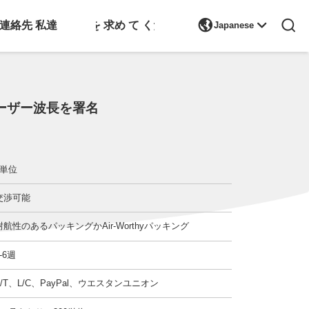

連絡先 私達
引金 を 求め て ください
Japanese
レーザー波長を署名
1単位
交渉可能
耐航性のあるパッキングかAir-Worthyパッキング
4-6週
T/T、L/C、PayPal、ウエスタンユニオン