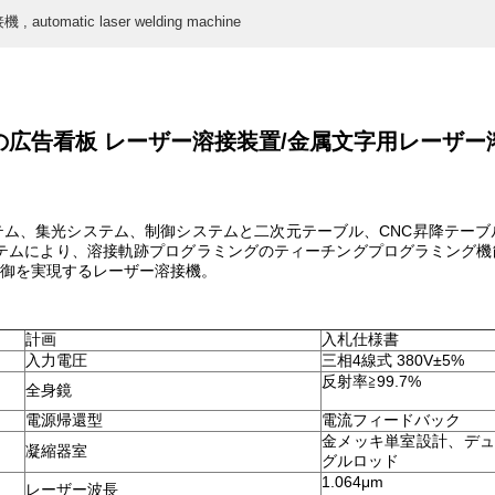
matic laser welding machine
の広告看板 レーザー溶接装置/金属文字用レーザー
ム、集光システム、制御システムと二次元テーブル、CNC昇降テーブ
システムにより、溶接軌跡プログラミングのティーチングプログラミング
御を実現するレーザー溶接機。
計画
入札仕様書
入力電圧
三相4線式 380V±5%
反射率≧99.7%
全身鏡
電源帰還型
電流フィードバック
金メッキ単室設計、デ
凝縮器室
グルロッド
1.064μm
レーザー波長