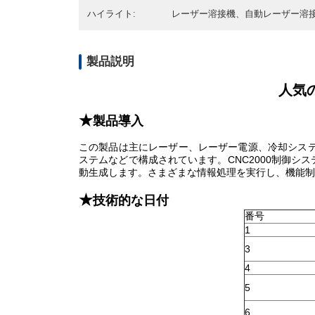
ハイライト:
レーザー溶接機、自動レーザー溶接機 , auto
製品説明
人気
★
製品導入
この製品は主にレーザー、レーザー電源、冷却システ
ステムなどで構成されています。CNC2000制御
動生成します。さまざまな情報処理を実行し、機能制
★
技術的な日付
番号
1
3
4
5
6