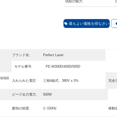
供給の能力:
最もよい価格を得なさい
ブランド名:
Perfect Laser
モデル番号:
PE-W300D/400D/500D
W300
入れられた電圧:
三相4線式、380V ± 5%
完全
ピーク出力電力:
500W
脈拍の頻度:
1~150Hz
移動