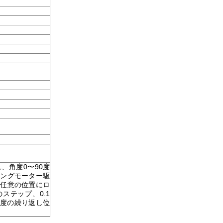
具、角度0〜90度
ピングモーター駆
の任意の位置にロ
のステップ、0.1
5度の繰り返し位