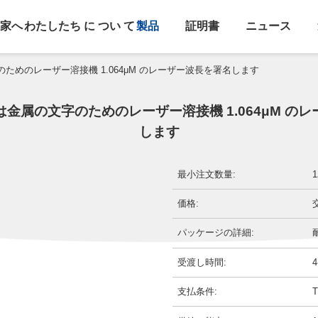
家へ
わたしたち に つい て
製品
証明書
ニュース
ためのレーザー溶接機 1.064μM のレーザー波長を署名します
金属の文字のためのレーザー溶接機 1.064μM の
します
最小注文数量:
価格:
パッケージの詳細:
受渡し時間:
支払条件: