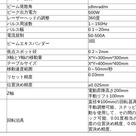
ビーム発散角
≤8mrad/m
ピーク出力電力
500W
レーザーヘッドの調整
360度
パルス周波数
1～150Hz
パルス幅
0.1～20ms
電流規制
50-500A
3回
ビームエキスパンダー
焦点スポット径
0.2～2mm
X軸とY軸の移動量
X*Y=300mm*300mm
テーブルサイズ
X*Y=400mm*400mm
移動速度範囲
0～50mm/秒
0.03mm
リセット精度
位置決め精度
≤0.025mm
電動昇降高さ200mm
Z軸
手動リフト100mm
直径Ф100mmの回転器
手動調整可能、ステッ
動を使用して、その間
ック可能、0.01度相当
回転治具
度の位置決め精度、0.0
置決め精度。