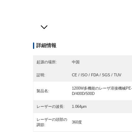
詳細情報
起源の場所:
中国
証明:
CE / ISO / FDA / SGS / TUV
1200W多機能のレーザ溶接機械PE-
製品名:
D/400D/500D
レーザーの波長:
1.064μm
レーザーの頭部の
360度
調節: