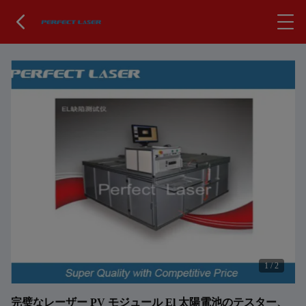
1
/
2
完璧なレーザー PV モジュール El 太陽電池のテスター、