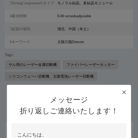
3TestingComponentのタイプ:
モノラル結晶、多結晶モジュール
4露光時間:
0-60 secondsadjustable
5起源の場所:
湖北、中国（本土）
6キーワード:
太陽欠陥Detecter
Tags:
サル用のレーザー金属切断機
ファイバーレーザーカッター
シリコンウェーハ切断機、太陽電池レーザー切断機
メッセージ
同じようなプロダクト
折り返しご連絡いたします！