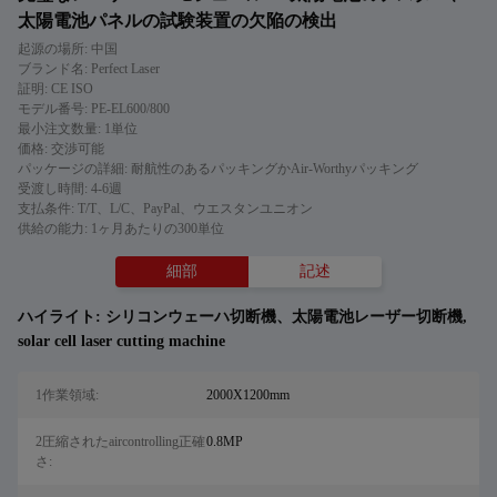
太陽電池パネルの試験装置の欠陥の検出
起源の場所: 中国
ブランド名: Perfect Laser
証明: CE ISO
モデル番号: PE-EL600/800
最小注文数量: 1単位
価格: 交渉可能
パッケージの詳細: 耐航性のあるパッキングかAir-Worthyパッキング
受渡し時間: 4-6週
支払条件: T/T、L/C、PayPal、ウエスタンユニオン
供給の能力: 1ヶ月あたりの300単位
細部
記述
ハイライト:
シリコンウェーハ切断機、太陽電池レーザー切断機
,
solar cell laser cutting machine
1作業領域:
2000X1200mm
2圧縮されたaircontrolling正確
0.8MP
さ: