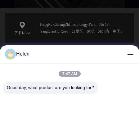
HengRuiChuangZhi Technology Park、No 13、
YangQiaoHu Road、江夏区、武漢、湖北省、中国。
アドレス:
Helen
sales@perfectlaser.net
メール
7:47 AM
Good day, what product are you looking for?
0086-27-8679-1986
電話