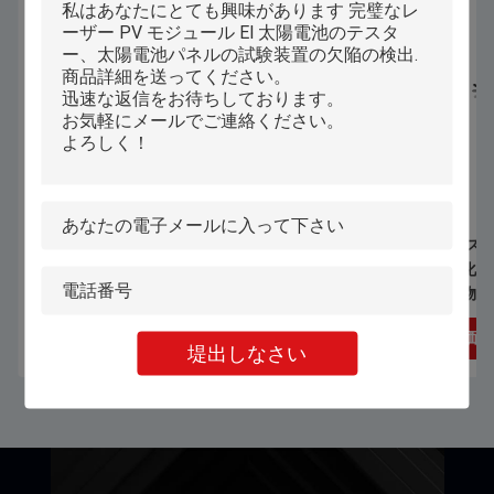
1070nm 1000W 1500W 手持ちレーザ
暖かい下着 ブレス
ー溶接機 ステンレス鋼 アルミニウム
動コンピュータ化さ
合金 熱電板の溶接用
機 CNC 織物 織物
機
最もよい価格を得なさい
最もよい価格
堤出しなさい