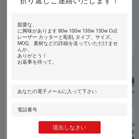
折り返しご連絡いたします！
同じようなプロダクト
1070nm 1000W 1500W 手持ちレーザ
暖かい下着 ブレス
堤出しなさい
ー溶接機 ステンレス鋼 アルミニウム
動コンピュータ化さ
合金 熱電板の溶接用
機 CNC 織物 織物