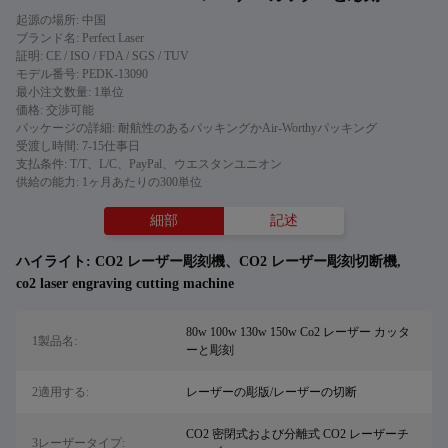
起源の場所: 中国
ブランド名: Perfect Laser
証明: CE / ISO / FDA / SGS / TUV
モデル番号: PEDK-13090
最小注文数量: 1単位
価格: 交渉可能
パッケージの詳細: 耐航性のあるパッキングかAir-Worthyパッキング
受渡し時間: 7-15仕事日
支払条件: T/T、L/C、PayPal、ウエスタンユニオン
供給の能力: 1ヶ月あたりの300単位
細部
記述
ハイライト:
CO2 レーザー彫刻機、CO2 レーザー彫刻切断機
,
co2 laser engraving cutting machine
80w 100w 130w 150w Co2 レーザー カッタ
1製品名:
ーと彫刻
2適用する:
レーザーの彫版/レーザーの切断
CO2 密閉式および分離式 CO2 レーザーチ
3レーザータイプ: