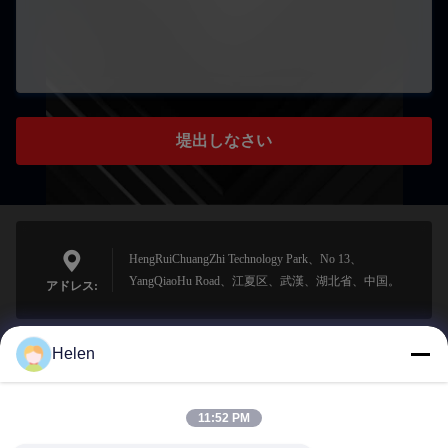
堤出しなさい
HengRuiChuangZhi Technology Park、No 13、
YangQiaoHu Road、江夏区、武漢、湖北省、中国。
アドレス:
Helen
sales@perfectlaser.net
メール
11:52 PM