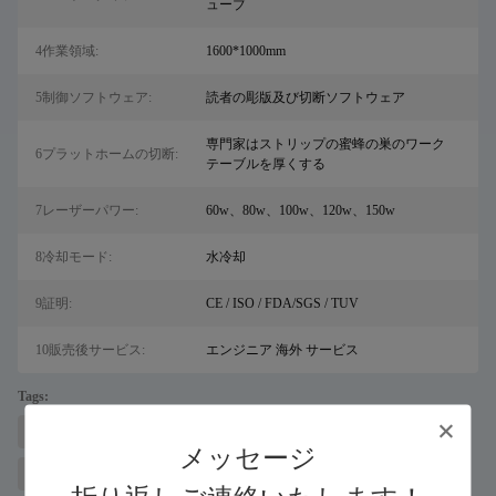
ューブ
4作業領域:
1600*1000mm
5制御ソフトウェア:
読者の彫版及び切断ソフトウェア
専門家はストリップの蜜蜂の巣のワーク
6プラットホームの切断:
テーブルを厚くする
7レーザーパワー:
60w、80w、100w、120w、150w
8冷却モード:
水冷却
9証明:
CE / ISO / FDA/SGS / TUV
10販売後サービス:
エンジニア 海外 サービス
Tags:
サル用のレーザー金属切断機
ファイバーレーザーカッター
メッセージ
CO2 レーザー彫刻機、CO2 レーザー彫刻切断機