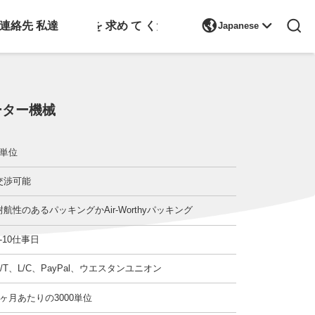

連絡先 私達
引金 を 求め て ください
Japanese
ルーター機械
1単位
交渉可能
耐航性のあるパッキングかAir-Worthyパッキング
5-10仕事日
T/T、L/C、PayPal、ウエスタンユニオン
1ヶ月あたりの3000単位