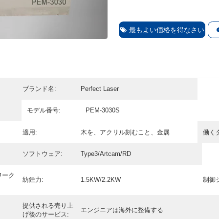
最もよい価格を得なさい
ブランド名:
Perfect Laser
モデル番号:
PEM-3030S
適用:
木を、アクリル刻むこと、金属
働く
ソフトウェア:
Type3/Artcam/RD
ワーク
紡錘力:
1.5KW/2.2KW
制御
提供される売り上
エンジニアは海外に整備する
げ後のサービス: