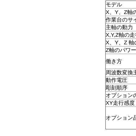
モデル
X、Y、Z
作業台のサ
主軸の動力
X,Y,Z軸
X、Y、Z 
Z軸のパワ
働き方
周波数変換
動作電圧
彫刻順序
オプション
XY走行感度
オプション