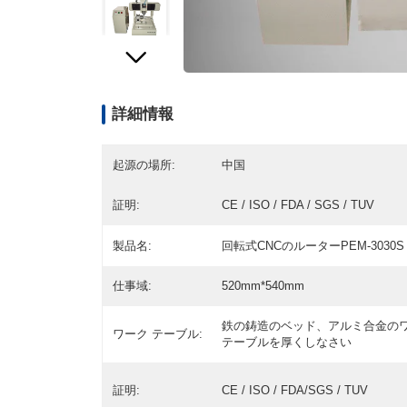
詳細情報
起源の場所:
中国
証明:
CE / ISO / FDA / SGS / TUV
製品名:
回転式CNCのルーターPEM-3030S
仕事域:
520mm*540mm
鉄の鋳造のベッド、アルミ合金の
ワーク テーブル:
テーブルを厚くしなさい
証明:
CE / ISO / FDA/SGS / TUV