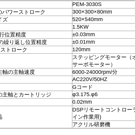
PEM-3030S
300×300×80mm
軸のパワーストローク
520×540mm
イズ
1.5KW
±0.03mm
の走行位置精度
±0.01mm
軸の繰り返し位置精度
120mm
ーストローク
ステッピングモーター（
サーボモーター）
主軸の主軸速度
6000-24000rpm/分
AC220V/50HZ
Gコード
φ3.175.φ6
の主軸とカートリッジ
0.02mm
DSPリモートコントロー
品
イン作業用)
アクリル研磨機