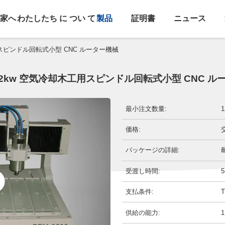
家へ
わたしたち に つい て
製品
証明書
ニュース
工用スピンドル回転式小型 CNC ルーター機械
/2.2kw 空気冷却木工用スピンドル回転式小型 CNC 
最小注文数量:
価格:
パッケージの詳細:
受渡し時間:
支払条件:
供給の能力: