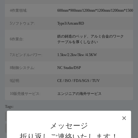
4作業領域:
600mm*900mm/1200mm*1200mm/1200mm*1500mm
5ソフトウェア:
Type3/Artcam/RD
鉄の鋳造のベッド、アルミ合金のワーク
6作業台:
テーブルを厚くしなさい
7スピンドルパワー:
1.5kw/2.2kw/3kw /4.5KW
8制御システム:
NC Studio/DSP
9証明:
CE / ISO / FDA/SGS / TUV
10販売後サービス:
エンジニアの海外サービス
Tags:
サル用のレーザー金属切断機
ファイバーレーザーカッター
メッセージ
広告用CNCルーター、産業用CNCルーター
折り返しご連絡いたします！