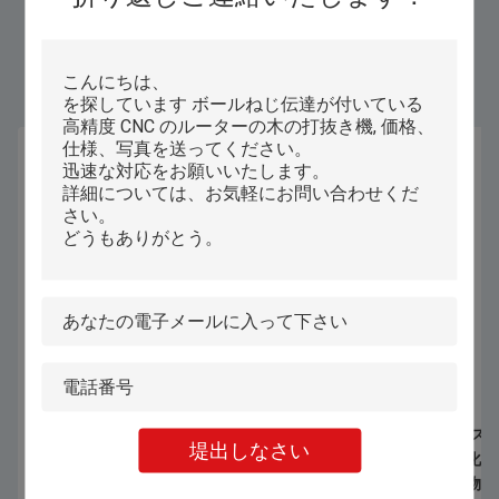
同じようなプロダクト
1070nm 1000W 1500W 手持ちレーザ
暖かい下着 ブレス
堤出しなさい
ー溶接機 ステンレス鋼 アルミニウム
動コンピュータ化さ
合金 熱電板の溶接用
機 CNC 織物 織物