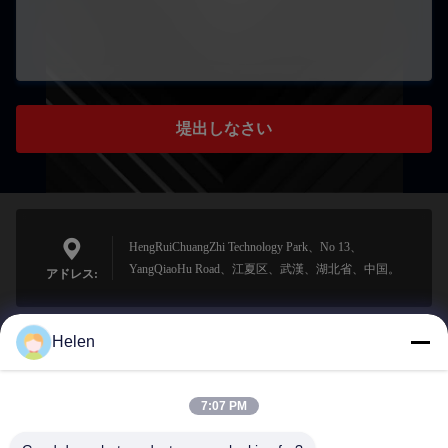
堤出しなさい
HengRuiChuangZhi Technology Park、No 13、
YangQiaoHu Road、江夏区、武漢、湖北省、中国。
アドレス:
Helen
sales@perfectlaser.net
メール
7:07 PM