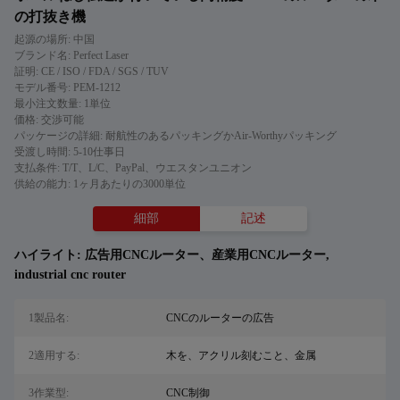
の打抜き機
起源の場所: 中国
ブランド名: Perfect Laser
証明: CE / ISO / FDA / SGS / TUV
モデル番号: PEM-1212
最小注文数量: 1単位
価格: 交渉可能
パッケージの詳細: 耐航性のあるパッキングかAir-Worthyパッキング
受渡し時間: 5-10仕事日
支払条件: T/T、L/C、PayPal、ウエスタンユニオン
供給の能力: 1ヶ月あたりの3000単位
細部
記述
ハイライト:
広告用CNCルーター、産業用CNCルーター
,
industrial cnc router
1製品名:
CNCのルーターの広告
2適用する:
木を、アクリル刻むこと、金属
3作業型:
CNC制御