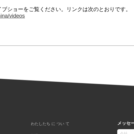
イブショーをご覧ください。リンクは次のとおりです。
ina/videos
メッセ
わたしたち に つい て