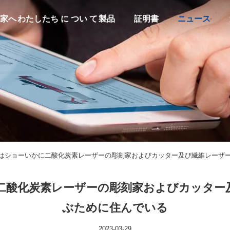
家へ
わたしたち に つい て
製品
証明書
ニュース
ーはショーいかに二酸化炭素レーザーの彫刻家およびカッター及び繊維レーザ
二酸化炭素レーザーの彫刻家およびカッター
ぶために住んでいる
2023-03-29