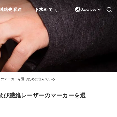

連絡先 私達
引金 を 求め て ください
Japanese
ーのマーカーを選ぶために住んでいる
及び繊維レーザーのマーカーを選