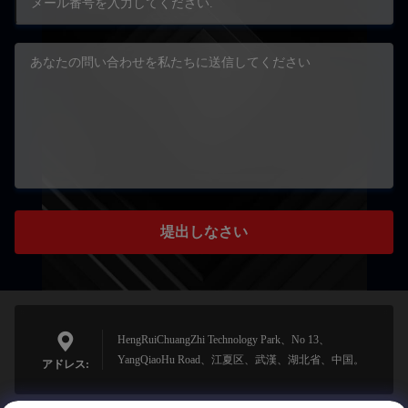
堤出しなさい
HengRuiChuangZhi Technology Park、No 13、
YangQiaoHu Road、江夏区、武漢、湖北省、中国。
アドレス: