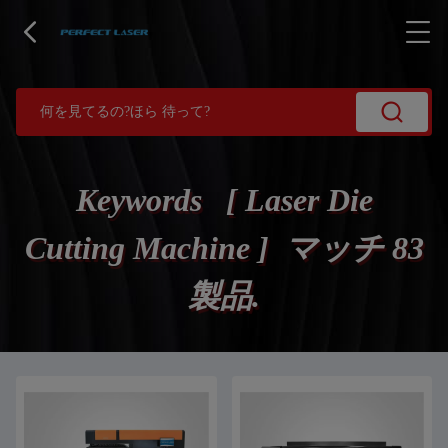
Keywords [ Laser Die
Cutting Machine ] マッチ 83
製品.