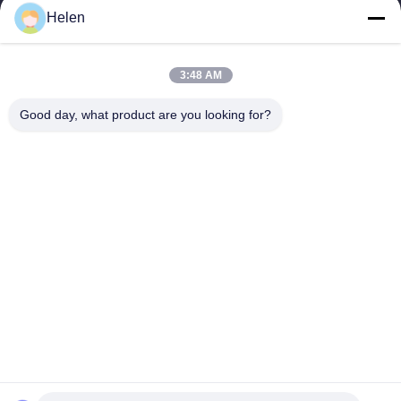
Helen
sales@perfectlaser.net
メール
3:48 AM
Good day, what product are you looking for?
0086-27-8679-1986
電話
Perfect Laser (Wuhan) Co.,Ltd.